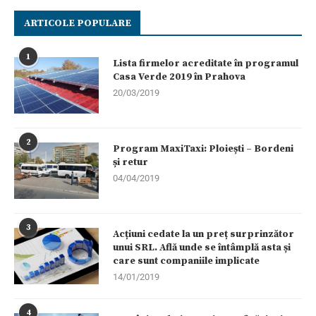
ARTICOLE POPULARE
1
Lista firmelor acreditate în programul
Casa Verde 2019 în Prahova
20/03/2019
2
Program MaxiTaxi: Ploiești – Bordeni
și retur
04/04/2019
3
Acțiuni cedate la un preț surprinzător
unui SRL. Află unde se întâmplă asta și
care sunt companiile implicate
14/01/2019
4