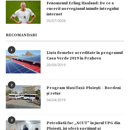
Fenomenul Erling Haaland: De ce a
cucerit norvegianul inimile întregului
internet
20/07/2026
RECOMANDARI
1
Lista firmelor acreditate în programul
Casa Verde 2019 în Prahova
20/03/2019
2
Program MaxiTaxi: Ploiești – Bordeni
și retur
04/04/2019
3
Petrolistii fac ,,SCUT” în jurul UPG din
Ploiești, își oferă sprijinul si