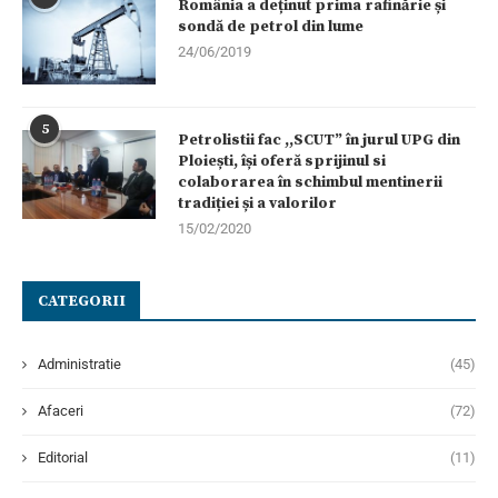
România a deținut prima rafinărie și
sondă de petrol din lume
24/06/2019
5
Petrolistii fac ,,SCUT” în jurul UPG din
Ploiești, își oferă sprijinul si
colaborarea în schimbul mentinerii
tradiției și a valorilor
15/02/2020
CATEGORII
Administratie
(45)
Afaceri
(72)
Editorial
(11)