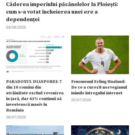
Căderea imperiului păcănelelor la Ploiești:
cum s-a votat încheierea unei ere a
dependenței
04/08/2026
PARADOXUL DIASPOREI: 7
Fenomenul Erling Haaland:
din 10 români din
De ce a cucerit norvegianul
străinătate exclud revenirea
inimile întregului internet
în țară, dar 61% continuă să
20/07/2026
investească masiv în
România
28/07/2026