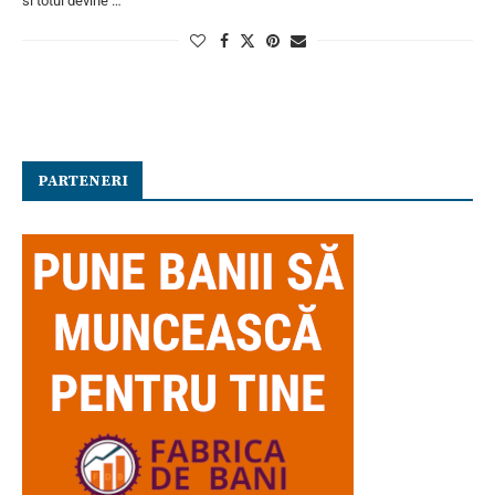
si totul devine …
PARTENERI