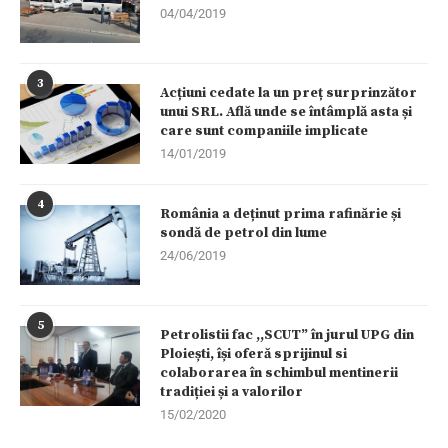
04/04/2019
3
Acțiuni cedate la un preț surprinzător
unui SRL. Află unde se întâmplă asta și
care sunt companiile implicate
14/01/2019
4
România a deținut prima rafinărie și
sondă de petrol din lume
24/06/2019
5
Petrolistii fac ,,SCUT” în jurul UPG din
Ploiești, își oferă sprijinul si
colaborarea în schimbul mentinerii
tradiției și a valorilor
15/02/2020