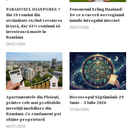
PARADOXUL DIASPOREI: 7
Fenomenul Erling Haaland:
din 10 români din
De ce a cucerit norvegianul
străinătate exclud revenirea
inimile întregului internet
în țară, dar 61% continuă să
20/07/2026
investească masiv în
România
28/07/2026
Apartamentele din Ploiești,
Horoscopul Săptămânii: 29
printre cele mai profitabile
Iunie – 5 Iulie 2026
investiții imobiliare din
27/06/2026
România. Ce randament pot
obține proprietarii
05/07/2026