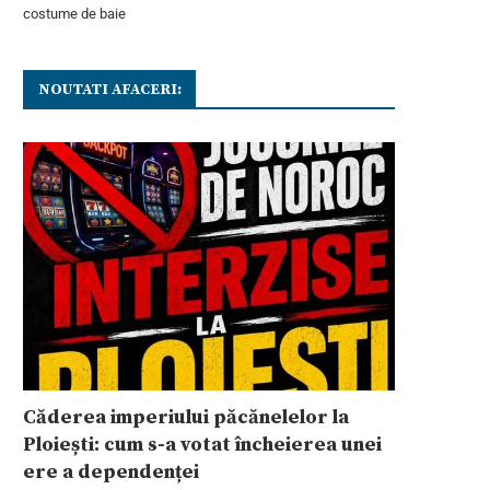
costume de baie
NOUTATI AFACERI:
Căderea imperiului păcănelelor la
Ploiești: cum s-a votat încheierea unei
ere a dependenței