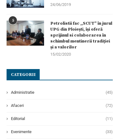
24/06/2019
5
Petrolistii fac ,,SCUT” în jurul
UPG din Ploiești, își oferă
sprijinul si colaborarea în
schimbul mentinerii tradiției
și a valorilor
15/02/2020
CATEGORII
Administratie
(45)
Afaceri
(72)
Editorial
(11)
Evenimente
(33)