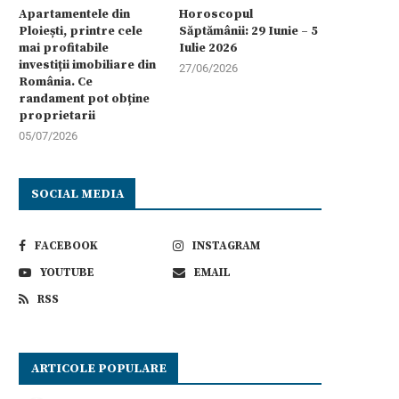
Apartamentele din
Horoscopul
Ploiești, printre cele
Săptămânii: 29 Iunie – 5
mai profitabile
Iulie 2026
investiții imobiliare din
27/06/2026
România. Ce
randament pot obține
proprietarii
05/07/2026
SOCIAL MEDIA
FACEBOOK
INSTAGRAM
YOUTUBE
EMAIL
RSS
ARTICOLE POPULARE