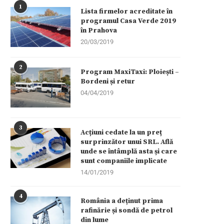
1
Lista firmelor acreditate în
programul Casa Verde 2019
în Prahova
20/03/2019
2
Program MaxiTaxi: Ploiești –
Bordeni și retur
04/04/2019
3
Acțiuni cedate la un preț
surprinzător unui SRL. Află
unde se întâmplă asta și care
sunt companiile implicate
14/01/2019
4
România a deținut prima
rafinărie și sondă de petrol
din lume