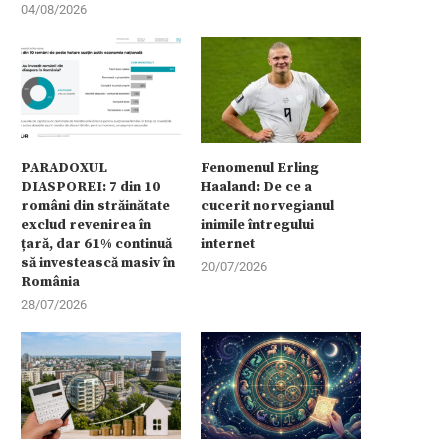
04/08/2026
PARADOXUL
Fenomenul Erling
DIASPOREI: 7 din 10
Haaland: De ce a
români din străinătate
cucerit norvegianul
exclud revenirea în
inimile întregului
țară, dar 61% continuă
internet
să investească masiv în
20/07/2026
România
28/07/2026