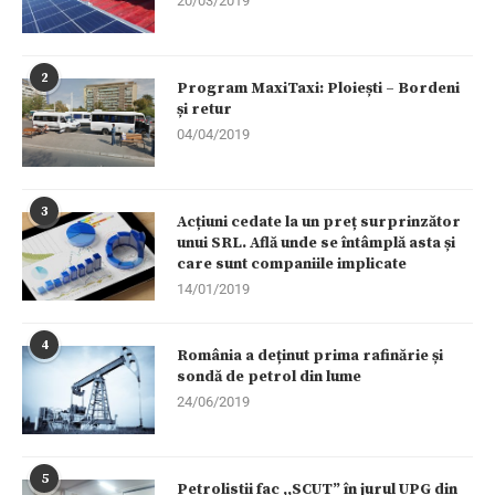
20/03/2019
2
Program MaxiTaxi: Ploiești – Bordeni
și retur
04/04/2019
3
Acțiuni cedate la un preț surprinzător
unui SRL. Află unde se întâmplă asta și
care sunt companiile implicate
14/01/2019
4
România a deținut prima rafinărie și
sondă de petrol din lume
24/06/2019
5
Petrolistii fac ,,SCUT” în jurul UPG din