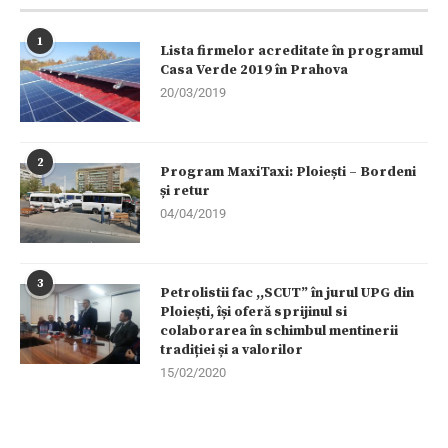
1
Lista firmelor acreditate în programul
Casa Verde 2019 în Prahova
20/03/2019
2
Program MaxiTaxi: Ploiești – Bordeni
și retur
04/04/2019
3
Petrolistii fac ,,SCUT” în jurul UPG din
Ploiești, își oferă sprijinul si
colaborarea în schimbul mentinerii
tradiției și a valorilor
15/02/2020