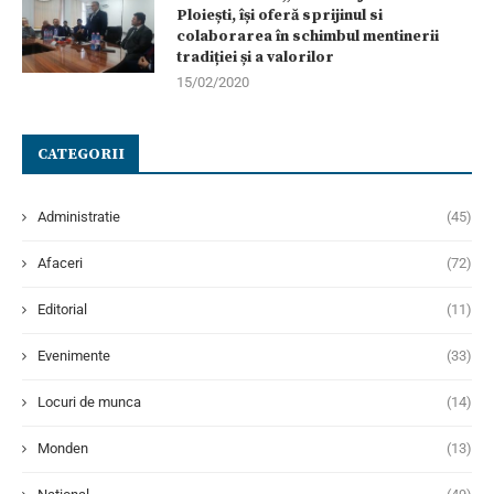
Ploiești, își oferă sprijinul si
colaborarea în schimbul mentinerii
tradiției și a valorilor
15/02/2020
CATEGORII
Administratie
(45)
Afaceri
(72)
Editorial
(11)
Evenimente
(33)
Locuri de munca
(14)
Monden
(13)