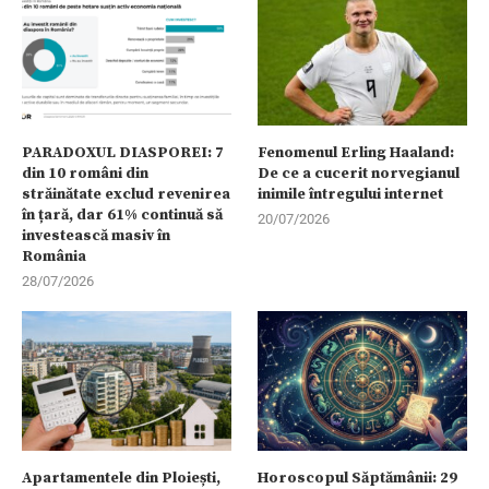
PARADOXUL DIASPOREI: 7
Fenomenul Erling Haaland:
din 10 români din
De ce a cucerit norvegianul
străinătate exclud revenirea
inimile întregului internet
în țară, dar 61% continuă să
20/07/2026
investească masiv în
România
28/07/2026
Apartamentele din Ploiești,
Horoscopul Săptămânii: 29