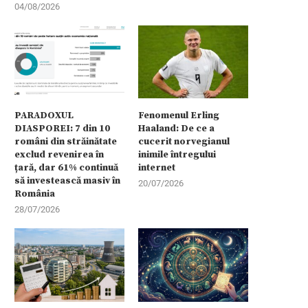
04/08/2026
PARADOXUL
Fenomenul Erling
DIASPOREI: 7 din 10
Haaland: De ce a
români din străinătate
cucerit norvegianul
exclud revenirea în
inimile întregului
țară, dar 61% continuă
internet
să investească masiv în
20/07/2026
România
28/07/2026