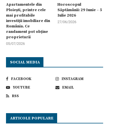
Apartamentele din
Horoscopul
Ploiești, printre cele
Săptămânii: 29 Iunie – 5
mai profitabile
Iulie 2026
investiții imobiliare din
27/06/2026
România. Ce
randament pot obține
proprietarii
05/07/2026
SOCIAL MEDIA
FACEBOOK
INSTAGRAM
YOUTUBE
EMAIL
RSS
ARTICOLE POPULARE