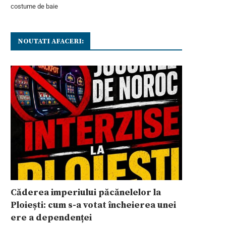
costume de baie
NOUTATI AFACERI:
Căderea imperiului păcănelelor la
Ploiești: cum s-a votat încheierea unei
ere a dependenței