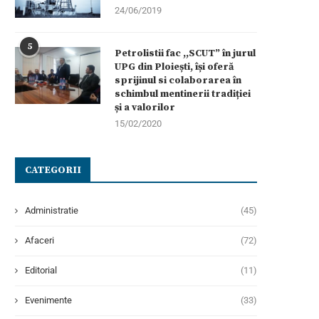
24/06/2019
5
Petrolistii fac ,,SCUT” în jurul
UPG din Ploiești, își oferă
sprijinul si colaborarea în
schimbul mentinerii tradiției
și a valorilor
15/02/2020
CATEGORII
Administratie
(45)
Afaceri
(72)
Editorial
(11)
Evenimente
(33)