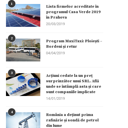
1
Lista firmelor acreditate în
programul Casa Verde 2019
în Prahova
20/03/2019
2
Program MaxiTaxi: Ploiești –
Bordeni și retur
04/04/2019
3
Acțiuni cedate la un preț
surprinzător unui SRL. Află
unde se întâmplă asta și care
sunt companiile implicate
14/01/2019
4
România a deținut prima
rafinărie și sondă de petrol
din lume