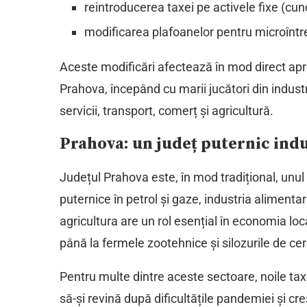
reintroducerea taxei pe activele fixe (cuno
modificarea plafoanelor pentru microîntre
Aceste modificări afectează în mod direct apr
Prahova, începând cu marii jucători din indust
servicii, transport, comerț și agricultură.
Prahova: un județ puternic indus
Județul Prahova este, în mod tradițional, unul d
puternice în petrol și gaze, industria alimentară,
agricultura are un rol esențial în economia local
până la fermele zootehnice și silozurile de cer
Pentru multe dintre aceste sectoare, noile tax
să-și revină după dificultățile pandemiei și cre