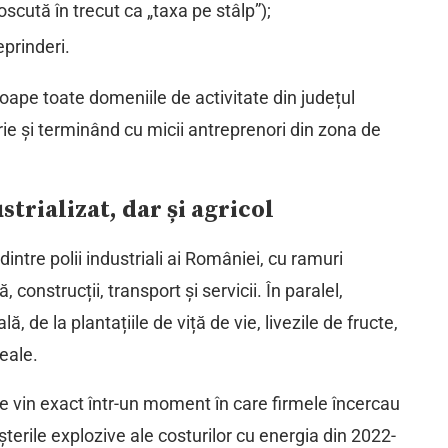
scută în trecut ca „taxa pe stâlp”);
prinderi.
oape toate domeniile de activitate din județul
rie și terminând cu micii antreprenori din zona de
trializat, dar și agricol
intre polii industriali ai României, cu ramuri
 construcții, transport și servicii. În paralel,
ă, de la plantațiile de viță de vie, livezile de fructe,
eale.
e vin exact într-un moment în care firmele încercau
șterile explozive ale costurilor cu energia din 2022-