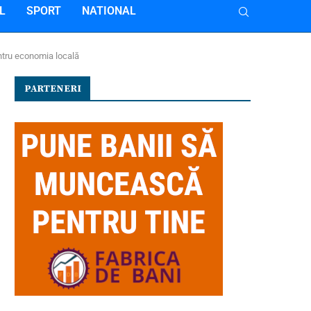
L
SPORT
NATIONAL
entru economia locală
PARTENERI