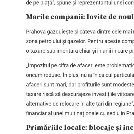
de pe piață”, spune și reprezentantul unei co
Marile companii: lovite de noul
Prahova găzduiește și câteva dintre cele mai m
zona petrolului și gazelor. Pentru aceste com
o taxare suplimentară chiar și în anii în care p
„Impozitul pe cifra de afaceri este problemati
oricum reduse. În plus, nu ia în calcul particula
afaceri sunt mari, dar profiturile sunt modeste
taxare riscă să descurajeze investițiile viitoa
alternative de relocare în alte țări din regiun
financiar al unei multinaționale cu sediu în Pr
Primăriile locale: blocaje și in