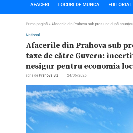
AFACERI
LOCURI DE MUNCA
EDITORIAL
Prima pagină
»
Afacerile din Prahova sub presiune după anunțarea
National
Afacerile din Prahova sub p
taxe de către Guvern: incerti
nesigur pentru economia loc
scris de
Prahova Biz
24/06/2025