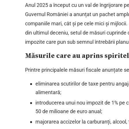
Anul 2025 a început cu un val de îngrijorare p
Guvernul României a anunțat un pachet amplu 
companiile mari, cât și pe cele mici și mijlocii
din ultimul deceniu, setul de măsuri cuprinde cr
impozite care pun sub semnul întrebării planur
Măsurile care au aprins spirite
Printre principalele măsuri fiscale anunțate 
eliminarea scutirilor de taxe pentru angajaț
alimentară;
introducerea unui nou impozit de 1% pe ci
50 de milioane de euro anual;
majorarea accizelor la carburanți, alcool, t