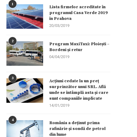
1
Lista firmelor acreditate în
programul Casa Verde 2019
în Prahova
20/03/2019
2
Program MaxiTaxi: Ploiești –
Bordeni și retur
04/04/2019
3
Acțiuni cedate la un preț
surprinzător unui SRL. Află
unde se întâmplă asta și care
sunt companiile implicate
14/01/2019
4
România a deținut prima
rafinărie și sondă de petrol
din lume