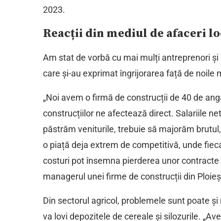
2023.
Reacții din mediul de afaceri lo
Am stat de vorbă cu mai mulți antreprenori și 
care și-au exprimat îngrijorarea față de noile 
„Noi avem o firmă de construcții de 40 de angaja
construcțiilor ne afectează direct. Salariile ne
păstrăm veniturile, trebuie să majorăm brutul
o piață deja extrem de competitivă, unde fiecar
costuri pot însemna pierderea unor contracte 
managerul unei firme de construcții din Ploieșt
Din sectorul agricol, problemele sunt poate și 
va lovi depozitele de cereale și silozurile. „Av