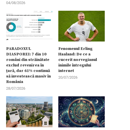
04/08/2026
PARADOXUL
Fenomenul Erling
DIASPOREI: 7 din 10
Haaland: De ce a
români din străinătate
cucerit norvegianul
exclud revenirea în
inimile întregului
țară, dar 61% continuă
internet
să investească masiv în
20/07/2026
România
28/07/2026