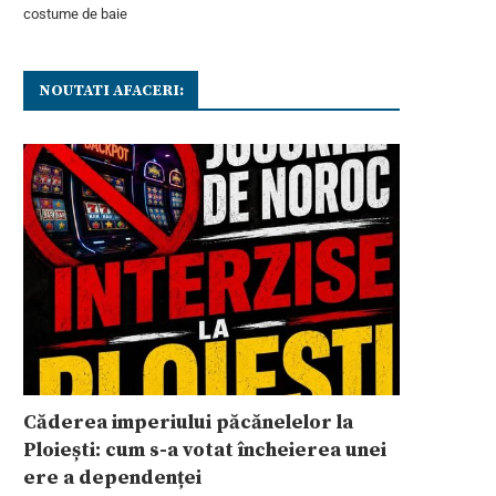
costume de baie
NOUTATI AFACERI:
Căderea imperiului păcănelelor la
Ploiești: cum s-a votat încheierea unei
ere a dependenței