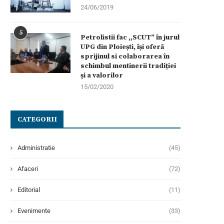
24/06/2019
5
Petrolistii fac ,,SCUT” în jurul
UPG din Ploiești, își oferă
sprijinul si colaborarea în
schimbul mentinerii tradiției
și a valorilor
15/02/2020
CATEGORII
Administratie
(45)
Afaceri
(72)
Editorial
(11)
Evenimente
(33)