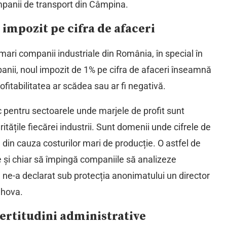
mpanii de transport din Câmpina.
 impozit pe cifra de afaceri
ari companii industriale din România, în special în
panii, noul impozit de 1% pe cifra de afaceri înseamnă
rofitabilitatea ar scădea sau ar fi negativă.
c pentru sectoarele unde marjele de profit sunt
ritățile fiecărei industrii. Sunt domenii unde cifrele de
 din cauza costurilor mari de producție. O astfel de
re și chiar să împingă companiile să analizeze
e”, ne-a declarat sub protecția anonimatului un director
ahova.
certitudini administrative