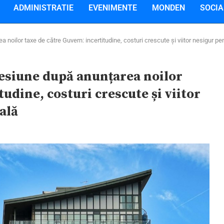
ADMINISTRATIE
EVENIMENTE
MONDEN
SOCIA
 noilor taxe de către Guvern: incertitudine, costuri crescute și viitor nesigur p
resiune după anunțarea noilor
tudine, costuri crescute și viitor
ală