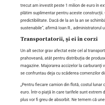
trecut am investit peste 1 milion de euro în e
plătim suplimentar pentru aceste construcții. 
predictibilitate. Dacă de la an la an se schimbă 
sustenabile”, afirmă Ioan R., administratorul u
Transportatorii, și ei în corzi
Un alt sector grav afectat este cel al transpo
prahoveană, atât pentru distribuția de produse 
magazine. Majorarea accizelor la carburanți v
se confruntau deja cu scăderea comenzilor din
„Pentru fiecare camion din flotă, costul lunar
euro. Într-o piață în care tarifele sunt extrem 
plus vor fi greu de absorbit. Ne temem că unel