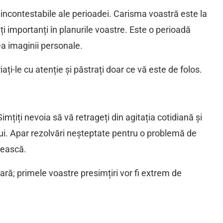
 incontestabile ale perioadei. Carisma voastră este la
i importanți în planurile voastre. Este o perioadă
ea imaginii personale.
iați-le cu atenție și păstrați doar ce vă este de folos.
imțiți nevoia să vă retrageți din agitația cotidiană și
ului. Apar rezolvări neșteptate pentru o problemă de
tească.
ară; primele voastre presimțiri vor fi extrem de