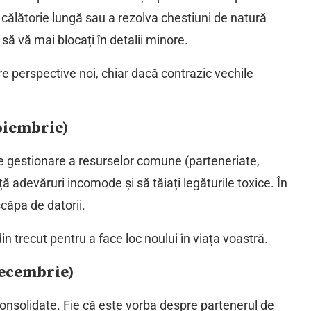
 călătorie lungă sau a rezolva chestiuni de natură
i să vă mai blocați în detalii minore.
e perspective noi, chiar dacă contrazic vechile
oiembrie)
e gestionare a resurselor comune (parteneriate,
față adevăruri incomode și să tăiați legăturile toxice. În
căpa de datorii.
in trecut pentru a face loc noului în viața voastră.
decembrie)
i consolidate. Fie că este vorba despre partenerul de