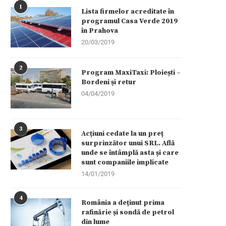
1
Lista firmelor acreditate în
programul Casa Verde 2019
în Prahova
20/03/2019
2
Program MaxiTaxi: Ploiești –
Bordeni și retur
04/04/2019
3
Acțiuni cedate la un preț
surprinzător unui SRL. Află
unde se întâmplă asta și care
sunt companiile implicate
14/01/2019
4
România a deținut prima
rafinărie și sondă de petrol
din lume