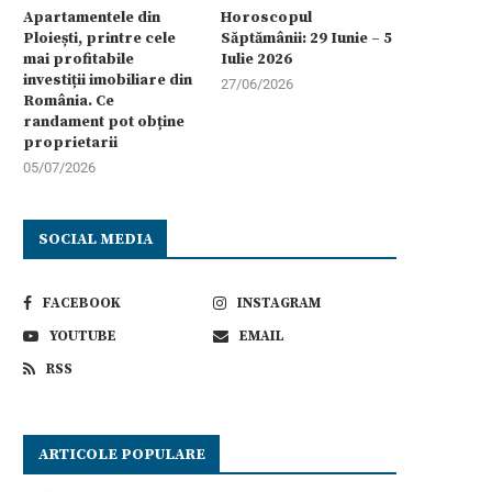
Apartamentele din
Horoscopul
Ploiești, printre cele
Săptămânii: 29 Iunie – 5
mai profitabile
Iulie 2026
investiții imobiliare din
27/06/2026
România. Ce
randament pot obține
proprietarii
05/07/2026
SOCIAL MEDIA
FACEBOOK
INSTAGRAM
YOUTUBE
EMAIL
RSS
ARTICOLE POPULARE