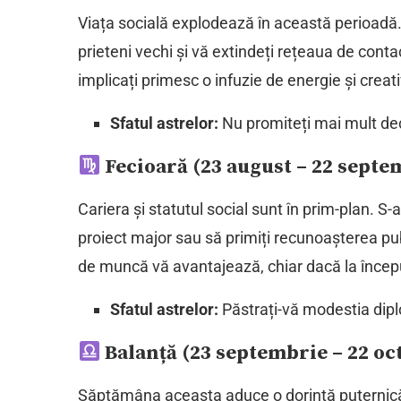
Viața socială explodează în această perioadă. 
prieteni vechi și vă extindeți rețeaua de conta
implicați primesc o infuzie de energie și creati
Sfatul astrelor:
Nu promiteți mai mult decâ
Fecioară (23 august – 22 septe
Cariera și statutul social sunt în prim-plan. S
proiect major sau să primiți recunoașterea pub
de muncă vă avantajează, chiar dacă la încep
Sfatul astrelor:
Păstrați-vă modestia diplo
Balanță (23 septembrie – 22 o
Săptămâna aceasta aduce o dorință puternică 