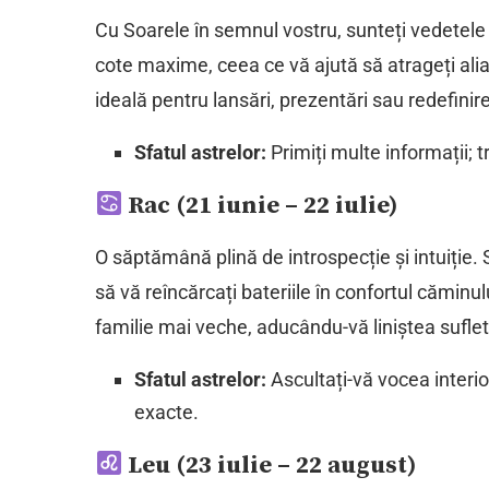
Cu Soarele în semnul vostru, sunteți vedetele
cote maxime, ceea ce vă ajută să atrageți aliaț
ideală pentru lansări, prezentări sau redefinir
Sfatul astrelor:
Primiți multe informații; tr
Rac (21 iunie – 22 iulie)
O săptămână plină de introspecție și intuiție. S
să vă reîncărcați bateriile în confortul cămin
familie mai veche, aducându-vă liniștea sufle
Sfatul astrelor:
Ascultați-vă vocea interio
exacte.
Leu (23 iulie – 22 august)