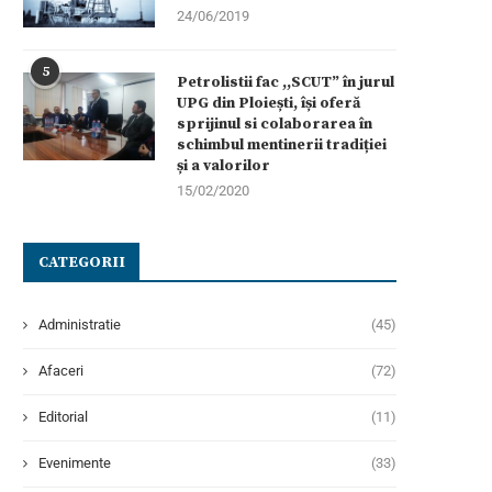
24/06/2019
5
Petrolistii fac ,,SCUT” în jurul
UPG din Ploiești, își oferă
sprijinul si colaborarea în
schimbul mentinerii tradiției
și a valorilor
15/02/2020
CATEGORII
Administratie
(45)
Afaceri
(72)
Editorial
(11)
Evenimente
(33)