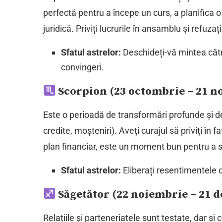
perfectă pentru a începe un curs, a planifica o
juridică. Priviți lucrurile în ansamblu și refuzaț
Sfatul astrelor:
Deschideți-vă mintea cătr
convingeri.
Scorpion (23 octombrie – 21 n
Este o perioadă de transformări profunde și d
credite, moșteniri). Aveți curajul să priviți în 
plan financiar, este un moment bun pentru a s
Sfatul astrelor:
Eliberați resentimentele d
Săgetător (22 noiembrie – 21 
Relațiile și parteneriatele sunt testate, dar ș