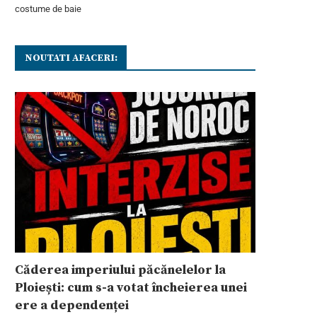
costume de baie
NOUTATI AFACERI:
Căderea imperiului păcănelelor la
Ploiești: cum s-a votat încheierea unei
ere a dependenței