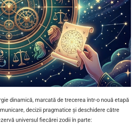
rgie dinamică, marcată de trecerea într-o nouă etapă
omunicare, decizii pragmatice și deschidere către
ezervă universul fiecărei zodii în parte: