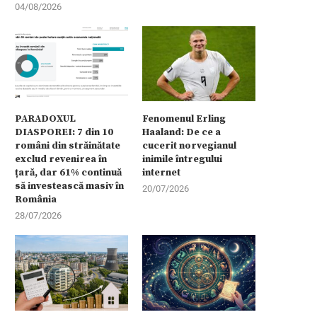
04/08/2026
PARADOXUL
Fenomenul Erling
DIASPOREI: 7 din 10
Haaland: De ce a
români din străinătate
cucerit norvegianul
exclud revenirea în
inimile întregului
țară, dar 61% continuă
internet
să investească masiv în
20/07/2026
România
28/07/2026