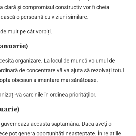
a clară și compromisul constructiv vor fi cheia
nească o persoană cu viziuni similare.
 de mult pe cât vorbiți.
ianuarie)
necesită organizare. La locul de muncă volumul de
ordinară de concentrare vă va ajuta să rezolvați totul
opta obiceiuri alimentare mai sănătoase.
izați-vă sarcinile în ordinea priorităților.
uarie)
răi guvernează această săptămână. Dacă aveți o
ce pot genera oportunități neașteptate. În relațiile