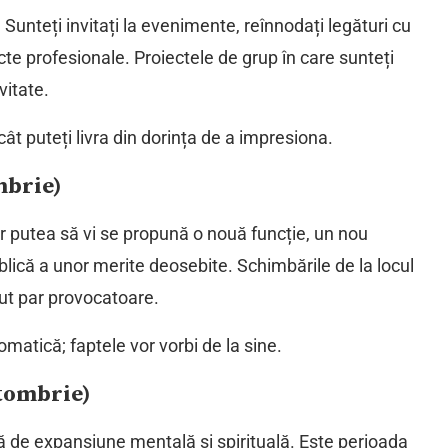
Sunteți invitați la evenimente, reînnodați legături cu
cte profesionale. Proiectele de grup în care sunteți
vitate.
t puteți livra din dorința de a impresiona.
mbrie)
-ar putea să vi se propună o nouă funcție, un nou
lică a unor merite deosebite. Schimbările de la locul
ut par provocatoare.
matică; faptele vor vorbi de la sine.
ctombrie)
de expansiune mentală și spirituală. Este perioada