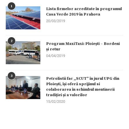
1
Lista firmelor acreditate în programul
Casa Verde 2019 în Prahova
20/03/2019
2
Program MaxiTaxi: Ploiești – Bordeni
și retur
04/04/2019
3
Petrolistii fac ,,SCUT” în jurul UPG din
Ploiești, își oferă sprijinul si
colaborarea în schimbul mentinerii
tradiției și a valorilor
15/02/2020