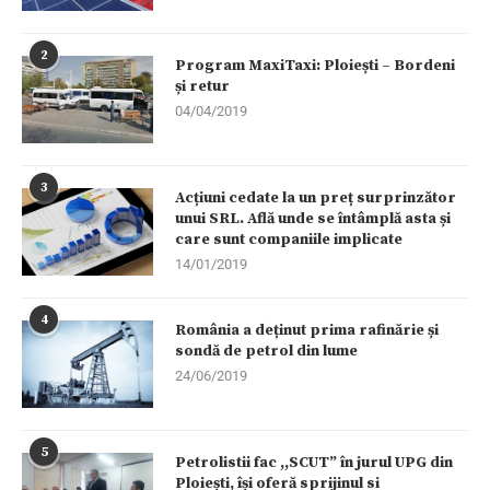
2
Program MaxiTaxi: Ploiești – Bordeni
și retur
04/04/2019
3
Acțiuni cedate la un preț surprinzător
unui SRL. Află unde se întâmplă asta și
care sunt companiile implicate
14/01/2019
4
România a deținut prima rafinărie și
sondă de petrol din lume
24/06/2019
5
Petrolistii fac ,,SCUT” în jurul UPG din
Ploiești, își oferă sprijinul si