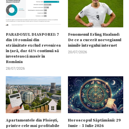
PARADOXUL DIASPOREI: 7
Fenomenul Erling Haaland:
din 10 români din
De ce a cucerit norvegianul
străinătate exclud revenirea
inimile întregului internet
în țară, dar 61% continuă să
20/07/2026
investească masiv în
România
28/07/2026
Apartamentele din Ploiești,
Horoscopul Săptămânii: 29
printre cele mai profitabile
Iunie – 5 Iulie 2026