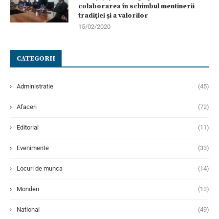
colaborarea în schimbul mentinerii
tradiției și a valorilor
15/02/2020
CATEGORII
Administratie
(45)
Afaceri
(72)
Editorial
(11)
Evenimente
(33)
Locuri de munca
(14)
Monden
(13)
National
(49)