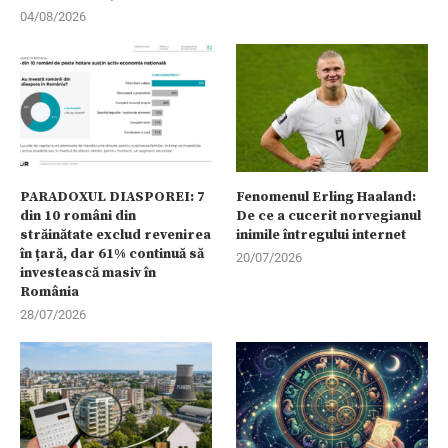
04/08/2026
PARADOXUL DIASPOREI: 7
Fenomenul Erling Haaland:
din 10 români din
De ce a cucerit norvegianul
străinătate exclud revenirea
inimile întregului internet
în țară, dar 61% continuă să
20/07/2026
investească masiv în
România
28/07/2026