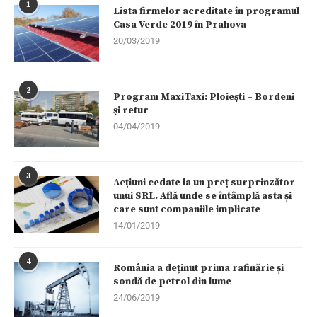
1
Lista firmelor acreditate în programul
Casa Verde 2019 în Prahova
20/03/2019
2
Program MaxiTaxi: Ploiești – Bordeni
și retur
04/04/2019
3
Acțiuni cedate la un preț surprinzător
unui SRL. Află unde se întâmplă asta și
care sunt companiile implicate
14/01/2019
4
România a deținut prima rafinărie și
sondă de petrol din lume
24/06/2019