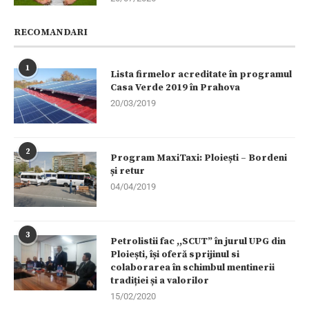
RECOMANDARI
1
Lista firmelor acreditate în programul
Casa Verde 2019 în Prahova
20/03/2019
2
Program MaxiTaxi: Ploiești – Bordeni
și retur
04/04/2019
3
Petrolistii fac ,,SCUT” în jurul UPG din
Ploiești, își oferă sprijinul si
colaborarea în schimbul mentinerii
tradiției și a valorilor
15/02/2020