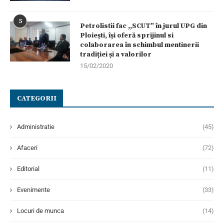
5
Petrolistii fac ,,SCUT” în jurul UPG din
Ploiești, își oferă sprijinul si
colaborarea în schimbul mentinerii
tradiției și a valorilor
15/02/2020
CATEGORII
Administratie
(45)
Afaceri
(72)
Editorial
(11)
Evenimente
(33)
Locuri de munca
(14)