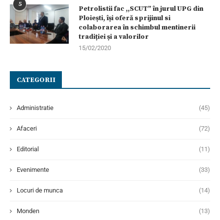
5
Petrolistii fac ,,SCUT” în jurul UPG din
Ploiești, își oferă sprijinul si
colaborarea în schimbul mentinerii
tradiției și a valorilor
15/02/2020
CATEGORII
Administratie
(45)
Afaceri
(72)
Editorial
(11)
Evenimente
(33)
Locuri de munca
(14)
Monden
(13)