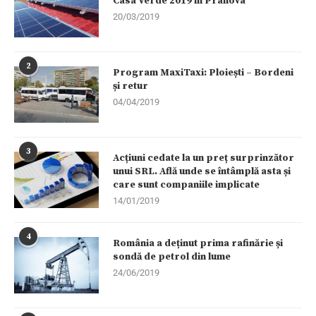
Casa Verde 2019 în Prahova
20/03/2019
2
Program MaxiTaxi: Ploiești – Bordeni
și retur
04/04/2019
3
Acțiuni cedate la un preț surprinzător
unui SRL. Află unde se întâmplă asta și
care sunt companiile implicate
14/01/2019
4
România a deținut prima rafinărie și
sondă de petrol din lume
24/06/2019