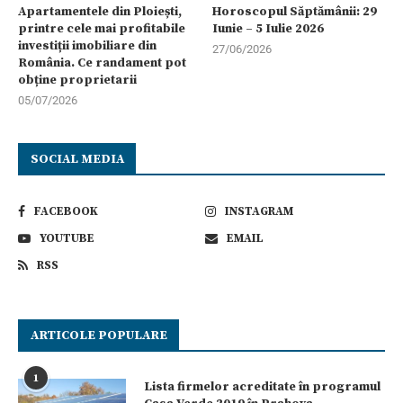
Apartamentele din Ploiești,
Horoscopul Săptămânii: 29
printre cele mai profitabile
Iunie – 5 Iulie 2026
investiții imobiliare din
27/06/2026
România. Ce randament pot
obține proprietarii
05/07/2026
SOCIAL MEDIA
FACEBOOK
INSTAGRAM
YOUTUBE
EMAIL
RSS
ARTICOLE POPULARE
1
Lista firmelor acreditate în programul