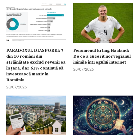
PARADOXUL DIASPOREI: 7
Fenomenul Erling Haaland:
din 10 români din
De ce a cucerit norvegianul
străinătate exclud revenirea
inimile întregului internet
în țară, dar 61% continuă să
20/07/2026
investească masiv în
România
28/07/2026