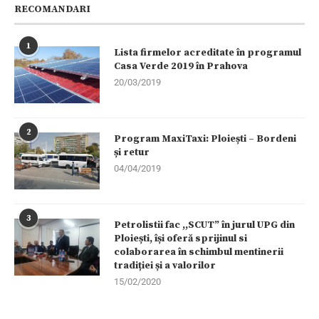
RECOMANDARI
1
Lista firmelor acreditate în programul
Casa Verde 2019 în Prahova
20/03/2019
2
Program MaxiTaxi: Ploiești – Bordeni
și retur
04/04/2019
3
Petrolistii fac ,,SCUT” în jurul UPG din
Ploiești, își oferă sprijinul si
colaborarea în schimbul mentinerii
tradiției și a valorilor
15/02/2020