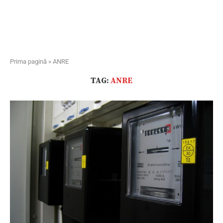
Prima pagină
»
ANRE
TAG:
ANRE