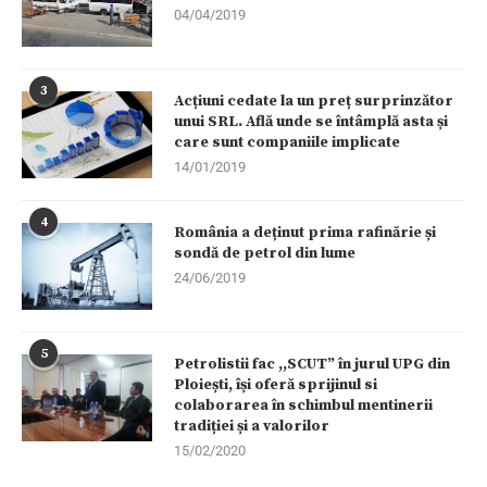
04/04/2019
3
Acțiuni cedate la un preț surprinzător
unui SRL. Află unde se întâmplă asta și
care sunt companiile implicate
14/01/2019
4
România a deținut prima rafinărie și
sondă de petrol din lume
24/06/2019
5
Petrolistii fac ,,SCUT” în jurul UPG din
Ploiești, își oferă sprijinul si
colaborarea în schimbul mentinerii
tradiției și a valorilor
15/02/2020