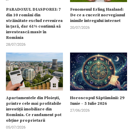
PARADOXUL DIASPOREI: 7
Fenomenul Erling Haaland:
din 10 români din
De ce a cucerit norvegianul
străinătate exclud revenirea
inimile întregului internet
în țară, dar 61% continuă să
20/07/2026
investească masiv în
România
28/07/2026
Apartamentele din Ploiești,
Horoscopul Săptămânii: 29
printre cele mai profitabile
Iunie – 5 Iulie 2026
investiții imobiliare din
27/06/2026
România. Ce randament pot
obține proprietarii
05/07/2026