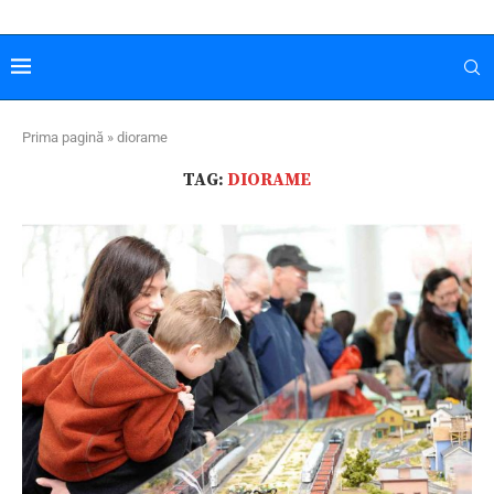
Prima pagină
»
diorame
TAG:
DIORAME