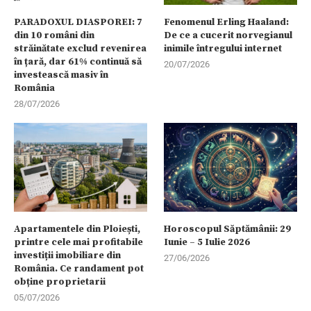
PARADOXUL DIASPOREI: 7
Fenomenul Erling Haaland:
din 10 români din
De ce a cucerit norvegianul
străinătate exclud revenirea
inimile întregului internet
în țară, dar 61% continuă să
20/07/2026
investească masiv în
România
28/07/2026
Apartamentele din Ploiești,
Horoscopul Săptămânii: 29
printre cele mai profitabile
Iunie – 5 Iulie 2026
investiții imobiliare din
27/06/2026
România. Ce randament pot
obține proprietarii
05/07/2026