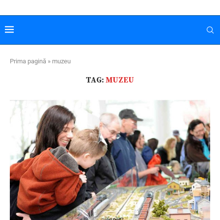
Prima pagină
»
muzeu
TAG:
MUZEU