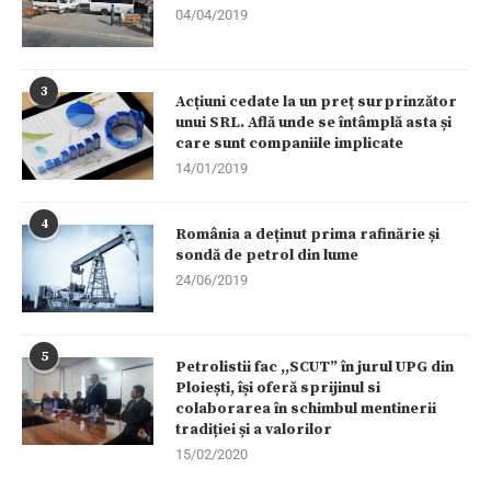
04/04/2019
3
Acțiuni cedate la un preț surprinzător
unui SRL. Află unde se întâmplă asta și
care sunt companiile implicate
14/01/2019
4
România a deținut prima rafinărie și
sondă de petrol din lume
24/06/2019
5
Petrolistii fac ,,SCUT” în jurul UPG din
Ploiești, își oferă sprijinul si
colaborarea în schimbul mentinerii
tradiției și a valorilor
15/02/2020