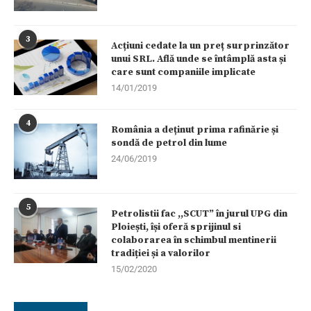
3
Acțiuni cedate la un preț surprinzător
unui SRL. Află unde se întâmplă asta și
care sunt companiile implicate
14/01/2019
4
România a deținut prima rafinărie și
sondă de petrol din lume
24/06/2019
5
Petrolistii fac ,,SCUT” în jurul UPG din
Ploiești, își oferă sprijinul si
colaborarea în schimbul mentinerii
tradiției și a valorilor
15/02/2020