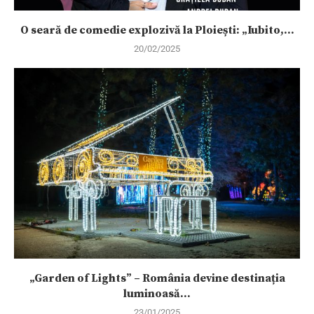
O seară de comedie explozivă la Ploiești: „Iubito,...
20/02/2025
„Garden of Lights” – România devine destinația
luminoasă...
23/01/2025