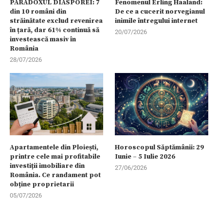
PARADOXUL DIASPOREI: 7
Fenomenul Erling Haaland:
din 10 români din
De ce a cucerit norvegianul
străinătate exclud revenirea
inimile întregului internet
în țară, dar 61% continuă să
20/07/2026
investească masiv în
România
28/07/2026
Apartamentele din Ploiești,
Horoscopul Săptămânii: 29
printre cele mai profitabile
Iunie – 5 Iulie 2026
investiții imobiliare din
27/06/2026
România. Ce randament pot
obține proprietarii
05/07/2026