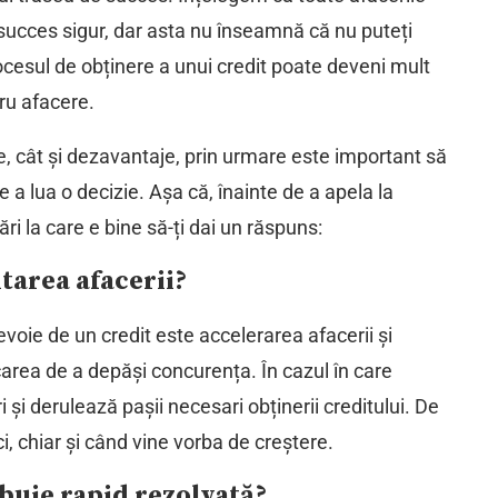
 succes sigur, dar asta nu înseamnă că nu puteți
rocesul de obținere a unui credit poate deveni mult
ru afacere.
e, cât și dezavantaje, prin urmare este important să
e a lua o decizie. Așa că, înainte de a apela la
ări la care e bine să-ți dai un răspuns:
ltarea afacerii?
voie de un credit este accelerarea afacerii și
carea de a depăși concurența. În cazul în care
 și derulează pașii necesari obținerii creditului. De
i, chiar și când vine vorba de creștere.
buie rapid rezolvată?