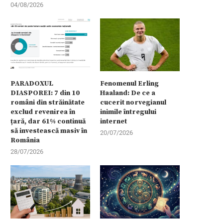
04/08/2026
PARADOXUL
Fenomenul Erling
DIASPOREI: 7 din 10
Haaland: De ce a
români din străinătate
cucerit norvegianul
exclud revenirea în
inimile întregului
țară, dar 61% continuă
internet
să investească masiv în
20/07/2026
România
28/07/2026