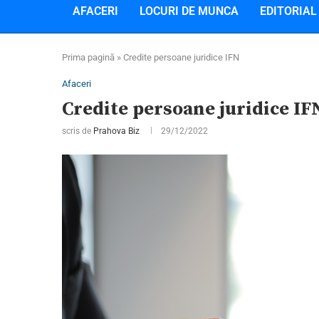
AFACERI
LOCURI DE MUNCA
EDITORIAL
Prima pagină
»
Credite persoane juridice IFN
Afaceri
Credite persoane juridice IF
scris de
Prahova Biz
29/12/2022