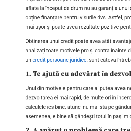
aflate la început de drum nu au garanția unui
obține finanțare pentru visurile dvs. Astfel, p
mai ușor și poate avea rezultate pozitive pent
Obținerea unui credit poate avea atât avantaj
analizați toate motivele pro și contra înainte d
un
credit persoane juridice
, sunt câteva întreb
1. Te ajută cu adevărat în dezvo
Unul din motivele pentru care ai putea avea ne
dezvoltarea ei mai rapid, de multe ori în încer
calculele ies bine, atunci nu mai sta pe gânduri
asemenea, e bine să gândești totul în pași mic
2. A apărut o problemă care tre