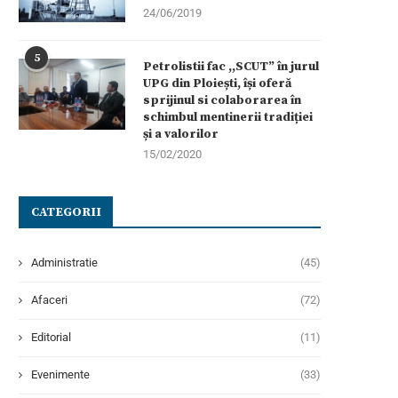
24/06/2019
5
Petrolistii fac ,,SCUT” în jurul
UPG din Ploiești, își oferă
sprijinul si colaborarea în
schimbul mentinerii tradiției
și a valorilor
15/02/2020
CATEGORII
Administratie
(45)
Afaceri
(72)
Editorial
(11)
Evenimente
(33)