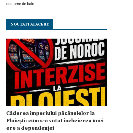
costume de baie
NOUTATI AFACERI:
Căderea imperiului păcănelelor la
Ploiești: cum s-a votat încheierea unei
ere a dependenței