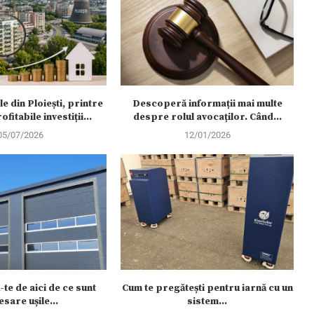
 din Ploiești, printre
Descoperă informații mai multe
fitabile investiții...
despre rolul avocaților. Când...
05/07/2026
12/01/2026
te de aici de ce sunt
Cum te pregătești pentru iarnă cu un
esare ușile...
sistem...