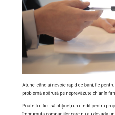
Atunci când ai nevoie rapid de bani, fie pentru
problemă apărută pe neprevăzute chiar în firmă
Poate fi dificil să obțineți un credit pentru pro
împrumuta companiilor care nu au dovada unui