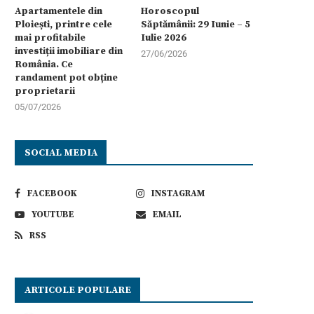
Apartamentele din
Horoscopul
Ploiești, printre cele
Săptămânii: 29 Iunie – 5
mai profitabile
Iulie 2026
investiții imobiliare din
27/06/2026
România. Ce
randament pot obține
proprietarii
05/07/2026
SOCIAL MEDIA
FACEBOOK
INSTAGRAM
YOUTUBE
EMAIL
RSS
ARTICOLE POPULARE