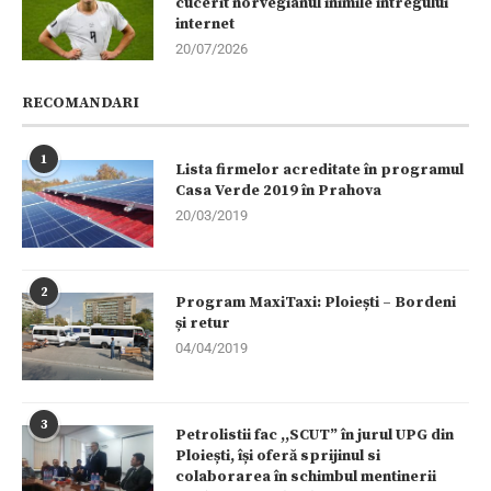
cucerit norvegianul inimile întregului
internet
20/07/2026
RECOMANDARI
1
Lista firmelor acreditate în programul
Casa Verde 2019 în Prahova
20/03/2019
2
Program MaxiTaxi: Ploiești – Bordeni
și retur
04/04/2019
3
Petrolistii fac ,,SCUT” în jurul UPG din
Ploiești, își oferă sprijinul si
colaborarea în schimbul mentinerii