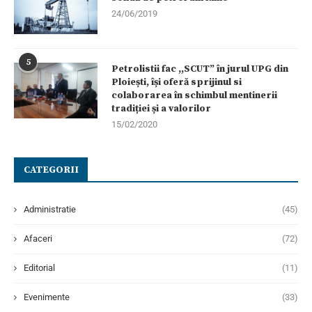
24/06/2019
5
Petrolistii fac ,,SCUT” în jurul UPG din
Ploiești, își oferă sprijinul si
colaborarea în schimbul mentinerii
tradiției și a valorilor
15/02/2020
CATEGORII
Administratie
(45)
Afaceri
(72)
Editorial
(11)
Evenimente
(33)