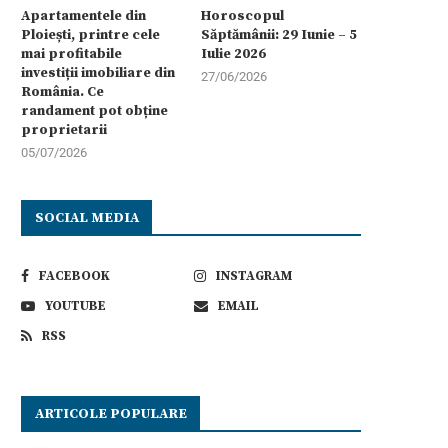
Apartamentele din
Horoscopul
Ploiești, printre cele
Săptămânii: 29 Iunie – 5
mai profitabile
Iulie 2026
investiții imobiliare din
27/06/2026
România. Ce
randament pot obține
proprietarii
05/07/2026
SOCIAL MEDIA
FACEBOOK
INSTAGRAM
YOUTUBE
EMAIL
RSS
ARTICOLE POPULARE