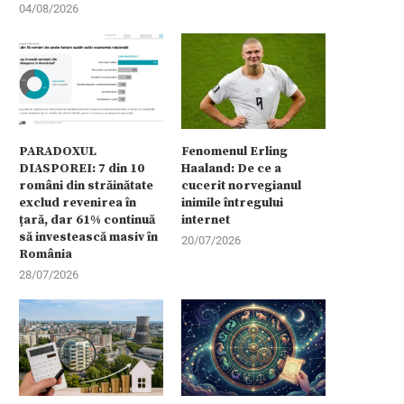
04/08/2026
PARADOXUL
Fenomenul Erling
DIASPOREI: 7 din 10
Haaland: De ce a
români din străinătate
cucerit norvegianul
exclud revenirea în
inimile întregului
țară, dar 61% continuă
internet
să investească masiv în
20/07/2026
România
28/07/2026