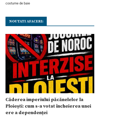
costume de baie
NOUTATI AFACERI:
Căderea imperiului păcănelelor la
Ploiești: cum s-a votat încheierea unei
ere a dependenței