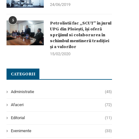
24/06/2019
5
Petrolistii fac ,,SCUT” în jurul
UPG din Ploiești, își oferă
sprijinul si colaborarea în
schimbul mentinerii tradiției
și a valorilor
15/02/2020
CATEGORII
Administratie
(45)
Afaceri
(72)
Editorial
(11)
Evenimente
(33)