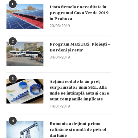
1
Lista firmelor acreditate în
programul Casa Verde 2019
în Prahova
20/03/2019
2
Program MaxiTaxi: Ploiești –
Bordeni și retur
04/04/2019
3
Acțiuni cedate la un preț
surprinzător unui SRL. Află
unde se întâmplă asta și care
sunt companiile implicate
14/01/2019
4
România a deținut prima
rafinărie și sondă de petrol
din lume