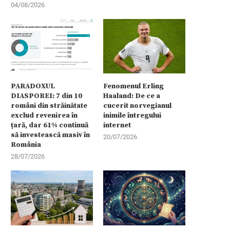
04/08/2026
PARADOXUL
Fenomenul Erling
DIASPOREI: 7 din 10
Haaland: De ce a
români din străinătate
cucerit norvegianul
exclud revenirea în
inimile întregului
țară, dar 61% continuă
internet
să investească masiv în
20/07/2026
România
28/07/2026