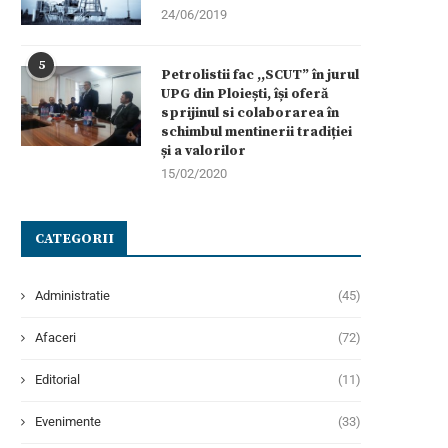
24/06/2019
5
Petrolistii fac ,,SCUT” în jurul
UPG din Ploiești, își oferă
sprijinul si colaborarea în
schimbul mentinerii tradiției
și a valorilor
15/02/2020
CATEGORII
Administratie
(45)
Afaceri
(72)
Editorial
(11)
Evenimente
(33)