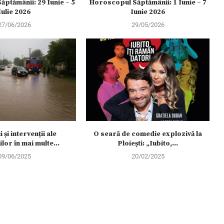
ptămânii: 29 Iunie – 5
Horoscopul Săptămânii: 1 Iunie – 7
Iulie 2026
Iunie 2026
27/06/2026
29/05/2026
 și intervenții ale
O seară de comedie explozivă la
or în mai multe...
Ploiești: „Iubito,...
09/06/2025
20/02/2025