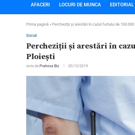
AFACERI
LOCURI DE MUNCA
EDITORIAL
Prima pagină
»
Percheziții și arestări în cazul furtului de 100.000
Social
Percheziții și arestări în caz
Ploiești
scris de
Prahova Biz
20/12/2019