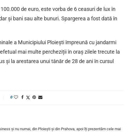
 100.000 de euro, este vorba de 6 ceasuri de lux în
ar și bani sau alte bunuri. Spargerea a fost dată în
iminale a Municipiului Ploiești împreună cu jandarmi
fetual mai multe percheziții în oraș zilele trecute la
s și la arestarea unui tânăr de 28 de ani în cursul
0
iness și nu numai, din Ploiești și din Prahova, apoi îți prezentăm cele mai