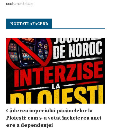
costume de baie
NOUTATI AFACERI:
Căderea imperiului păcănelelor la
Ploiești: cum s-a votat încheierea unei
ere a dependenței