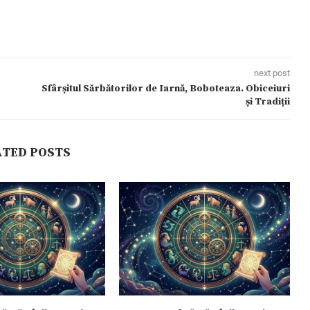
next post
Sfârșitul Sărbătorilor de Iarnă, Boboteaza. Obiceiuri
și Tradiții
ATED POSTS