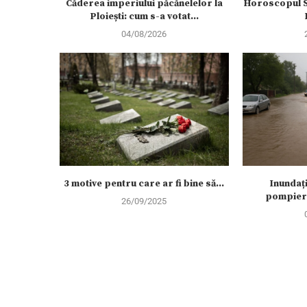
Căderea imperiului păcănelelor la
Horoscopul Să
Ploiești: cum s-a votat...
04/08/2026
3 motive pentru care ar fi bine să...
Inundații
pompieril
26/09/2025