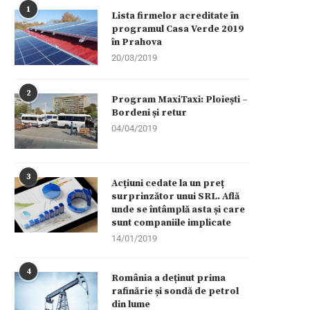
1
Lista firmelor acreditate în
programul Casa Verde 2019
în Prahova
20/03/2019
2
Program MaxiTaxi: Ploiești –
Bordeni și retur
04/04/2019
3
Acțiuni cedate la un preț
surprinzător unui SRL. Află
unde se întâmplă asta și care
sunt companiile implicate
14/01/2019
4
România a deținut prima
rafinărie și sondă de petrol
din lume