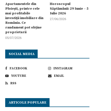
Apartamentele din
Horoscopul
Ploiești, printre cele
Săptămânii: 29 Iunie – 5
mai profitabile
Iulie 2026
investiții imobiliare din
27/06/2026
România. Ce
randament pot obține
proprietarii
05/07/2026
SOCIAL MEDIA
FACEBOOK
INSTAGRAM
YOUTUBE
EMAIL
RSS
ARTICOLE POPULARE