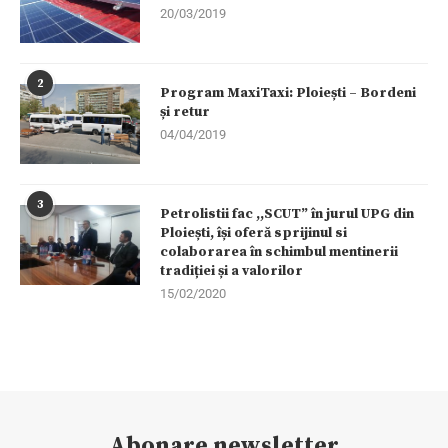
20/03/2019
2
Program MaxiTaxi: Ploiești – Bordeni
și retur
04/04/2019
3
Petrolistii fac ,,SCUT” în jurul UPG din
Ploiești, își oferă sprijinul si
colaborarea în schimbul mentinerii
tradiției și a valorilor
15/02/2020
Abonare newsletter