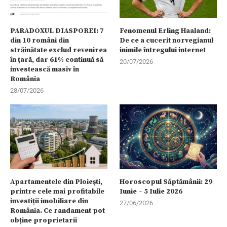
PARADOXUL DIASPOREI: 7
Fenomenul Erling Haaland:
din 10 români din
De ce a cucerit norvegianul
străinătate exclud revenirea
inimile întregului internet
în țară, dar 61% continuă să
20/07/2026
investească masiv în
România
28/07/2026
Apartamentele din Ploiești,
Horoscopul Săptămânii: 29
printre cele mai profitabile
Iunie – 5 Iulie 2026
investiții imobiliare din
27/06/2026
România. Ce randament pot
obține proprietarii