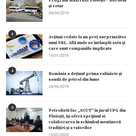
Program MaxiTaxi: Ploiești – Bordeni
și retur
04/04/2019
3
Acțiuni cedate la un preț surprinzător
unui SRL. Află unde se întâmplă asta și
care sunt companiile implicate
14/01/2019
4
România a deținut prima rafinărie și
sondă de petrol din lume
24/06/2019
5
Petrolistii fac ,,SCUT” în jurul UPG din
Ploiești, își oferă sprijinul si
colaborarea în schimbul mentinerii
tradiției și a valorilor
15/02/2020