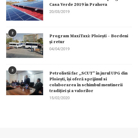
Casa Verde 2019 în Prahova
20/03/2019
2
Program MaxiTaxi: Ploiești – Bordeni
și retur
04/04/2019
3
Petrolistii fac ,,SCUT” în jurul UPG din
Ploiești, își oferă sprijinul si
colaborarea în schimbul mentinerii
tradiției și a valorilor
15/02/2020