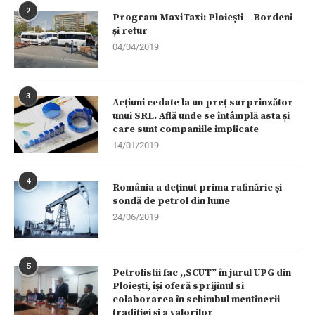
2
Program MaxiTaxi: Ploiești – Bordeni
și retur
04/04/2019
3
Acțiuni cedate la un preț surprinzător
unui SRL. Află unde se întâmplă asta și
care sunt companiile implicate
14/01/2019
4
România a deținut prima rafinărie și
sondă de petrol din lume
24/06/2019
5
Petrolistii fac ,,SCUT” în jurul UPG din
Ploiești, își oferă sprijinul si
colaborarea în schimbul mentinerii
tradiției și a valorilor