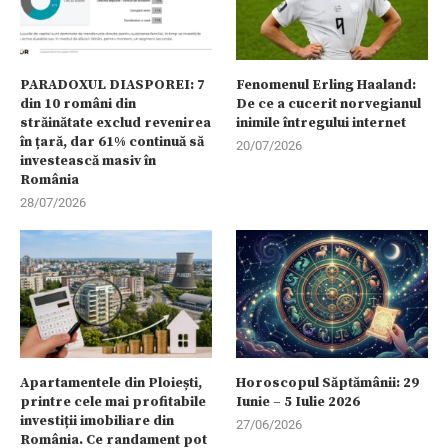
PARADOXUL DIASPOREI: 7
Fenomenul Erling Haaland:
din 10 români din
De ce a cucerit norvegianul
străinătate exclud revenirea
inimile întregului internet
în țară, dar 61% continuă să
20/07/2026
investească masiv în
România
28/07/2026
Apartamentele din Ploiești,
Horoscopul Săptămânii: 29
printre cele mai profitabile
Iunie – 5 Iulie 2026
investiții imobiliare din
27/06/2026
România. Ce randament pot