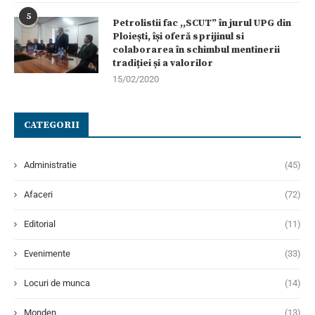
5
Petrolistii fac ,,SCUT” în jurul UPG din
Ploiești, își oferă sprijinul si
colaborarea în schimbul mentinerii
tradiției și a valorilor
15/02/2020
CATEGORII
Administratie
(45)
Afaceri
(72)
Editorial
(11)
Evenimente
(33)
Locuri de munca
(14)
Monden
(13)