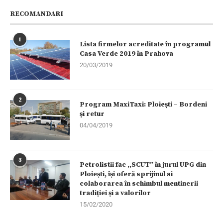
RECOMANDARI
1
Lista firmelor acreditate în programul
Casa Verde 2019 în Prahova
20/03/2019
2
Program MaxiTaxi: Ploiești – Bordeni
și retur
04/04/2019
3
Petrolistii fac ,,SCUT” în jurul UPG din
Ploiești, își oferă sprijinul si
colaborarea în schimbul mentinerii
tradiției și a valorilor
15/02/2020