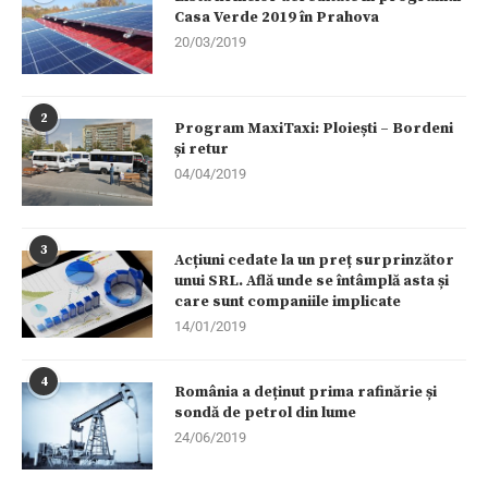
Casa Verde 2019 în Prahova
20/03/2019
2
Program MaxiTaxi: Ploiești – Bordeni
și retur
04/04/2019
3
Acțiuni cedate la un preț surprinzător
unui SRL. Află unde se întâmplă asta și
care sunt companiile implicate
14/01/2019
4
România a deținut prima rafinărie și
sondă de petrol din lume
24/06/2019