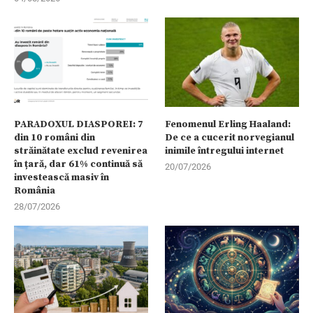
PARADOXUL DIASPOREI: 7
Fenomenul Erling Haaland:
din 10 români din
De ce a cucerit norvegianul
străinătate exclud revenirea
inimile întregului internet
în țară, dar 61% continuă să
20/07/2026
investească masiv în
România
28/07/2026