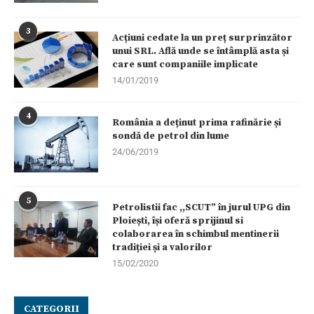
3
Acțiuni cedate la un preț surprinzător
unui SRL. Află unde se întâmplă asta și
care sunt companiile implicate
14/01/2019
4
România a deținut prima rafinărie și
sondă de petrol din lume
24/06/2019
5
Petrolistii fac ,,SCUT” în jurul UPG din
Ploiești, își oferă sprijinul si
colaborarea în schimbul mentinerii
tradiției și a valorilor
15/02/2020
CATEGORII